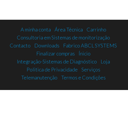
A minha conta
Área Técnica
Carrinho
Consultoria em Sistemas de monitorização
Contacto
Downloads
Fabrico ABCL SYSTEMS
Finalizar compras
Ínicio
Integração-Sistemas de Diagnóstico
Loja
Politica de Privacidade
Serviços
Telemanutenção
Termos e Condições